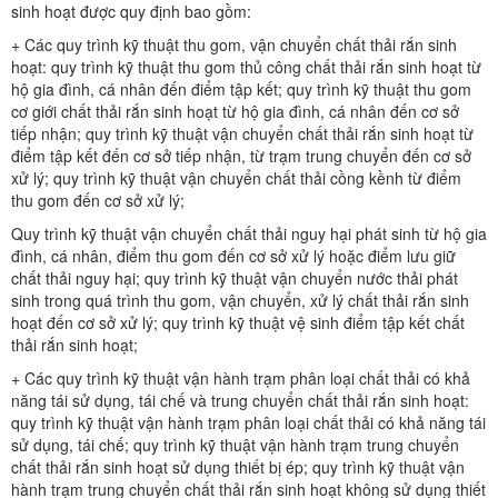
sinh hoạt được quy định bao gồm:
+ Các quy trình kỹ thuật thu gom, vận chuyển chất thải rắn sinh
hoạt: quy trình kỹ thuật thu gom thủ công chất thải rắn sinh hoạt từ
hộ gia đình, cá nhân đến điểm tập kết; quy trình kỹ thuật thu gom
cơ giới chất thải rắn sinh hoạt từ hộ gia đình, cá nhân đến cơ sở
tiếp nhận; quy trình kỹ thuật vận chuyển chất thải rắn sinh hoạt từ
điểm tập kết đến cơ sở tiếp nhận, từ trạm trung chuyển đến cơ sở
xử lý; quy trình kỹ thuật vận chuyển chất thải cồng kềnh từ điểm
thu gom đến cơ sở xử lý;
Quy trình kỹ thuật vận chuyển chất thải nguy hại phát sinh từ hộ gia
đình, cá nhân, điểm thu gom đến cơ sở xử lý hoặc điểm lưu giữ
chất thải nguy hại; quy trình kỹ thuật vận chuyển nước thải phát
sinh trong quá trình thu gom, vận chuyển, xử lý chất thải rắn sinh
hoạt đến cơ sở xử lý; quy trình kỹ thuật vệ sinh điểm tập kết chất
thải rắn sinh hoạt;
+ Các quy trình kỹ thuật vận hành trạm phân loại chất thải có khả
năng tái sử dụng, tái chế và trung chuyển chất thải rắn sinh hoạt:
quy trình kỹ thuật vận hành trạm phân loại chất thải có khả năng tái
sử dụng, tái chế; quy trình kỹ thuật vận hành trạm trung chuyển
chất thải rắn sinh hoạt sử dụng thiết bị ép; quy trình kỹ thuật vận
hành trạm trung chuyển chất thải rắn sinh hoạt không sử dụng thiết