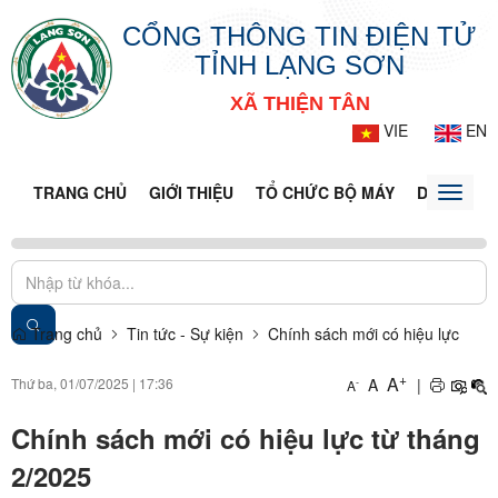
CỔNG THÔNG TIN ĐIỆN TỬ
TỈNH LẠNG SƠN
XÃ THIỆN TÂN
VIE
EN
TRANG CHỦ
GIỚI THIỆU
TỔ CHỨC BỘ MÁY
DOANH NG
Toggle
naviga
Trang chủ
Tin tức - Sự kiện
Chính sách mới có hiệu lực
+
A
Thứ ba, 01/07/2025
|
17:36
A
|
-
A
Chính sách mới có hiệu lực từ tháng
2/2025