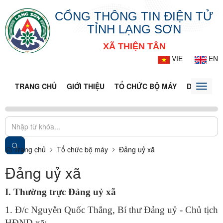
CỔNG THÔNG TIN ĐIỆN TỬ
TỈNH LẠNG SƠN
XÃ THIỆN TÂN
VIE
EN
TRANG CHỦ
GIỚI THIỆU
TỔ CHỨC BỘ MÁY
DOANH NG
Toggle
naviga
Trang chủ
Tổ chức bộ máy
Đảng uỷ xã
Đảng uỷ xã
I. Thường trực Đảng uỷ xã
1. Đ/c Nguyễn Quốc Thắng, Bí thư Đảng uỷ - Chủ tịch
HĐND xã;