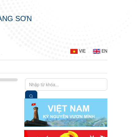
LẠNG SƠN
VIE
EN