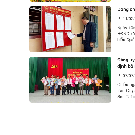
trao thiế
Đồng chí
11/02/
Ngày 10/
HĐND xã 
biểu Quố
2026 – 20
Đảng ủy
định bổ 
Sơn.
07/07/
Chiều ng
trao Quy
Sơn.Tại 
Nguyễn V