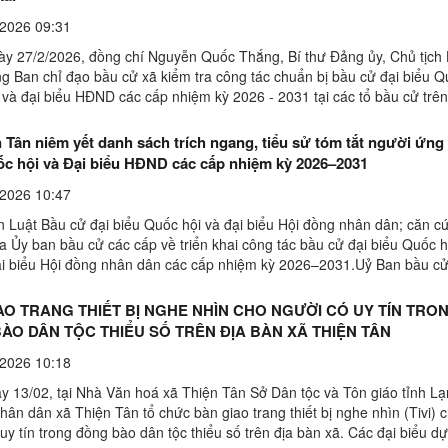
2026 09:31
ày 27/2/2026, đồng chí Nguyễn Quốc Thắng, Bí thư Đảng ủy, Chủ tịc
ng Ban chỉ đạo bầu cử xã kiểm tra công tác chuẩn bị bầu cử đại biểu Q
 và đại biểu HĐND các cấp nhiệm kỳ 2026 - 2031 tại các tổ bầu cử trên
đi có đại diện Ban kinh tế HĐND xã, Văn ...
 Tân niêm yết danh sách trích ngang, tiểu sử tóm tắt người ứng
ốc hội và Đại biểu HĐND các cấp nhiệm kỳ 2026–2031
2026 10:47
n Luật Bầu cử đại biểu Quốc hội và đại biểu Hội đồng nhân dân; căn c
a Ủy ban bầu cử các cấp về triển khai công tác bầu cử đại biểu Quốc 
ại biểu Hội đồng nhân dân các cấp nhiệm kỳ 2026–2031.Uỷ Ban bầu cử
 niêm yết sách trích ngang và tiểu sử tóm tắt ...
AO TRANG THIẾT BỊ NGHE NHÌN CHO NGƯỜI CÓ UY TÍN TRO
ÀO DÂN TỘC THIỂU SỐ TRÊN ĐỊA BÀN XÃ THIỆN TÂN
2026 10:18
y 13/02, tại Nhà Văn hoá xã Thiện Tân Sở Dân tộc và Tôn giáo tỉnh L
ân dân xã Thiện Tân tổ chức bàn giao trang thiết bị nghe nhìn (Tivi) 
uy tín trong đồng bào dân tộc thiểu số trên địa bàn xã. Các đại biểu dự