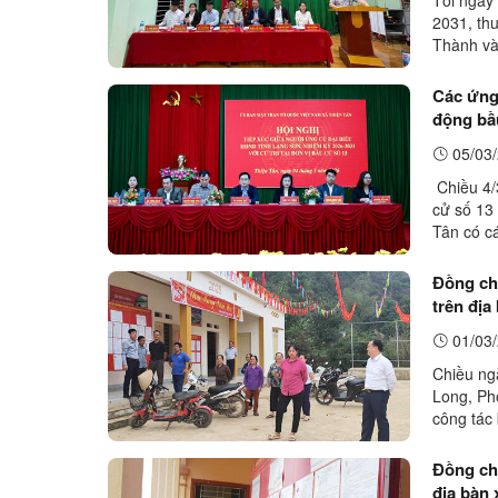
2031, thu
Thành và
2/3 và kế
Các ứng 
động bầu
05/03/
Chiều 4/
cử số 13 
Tân có c
cơ quan đ
Đồng chí
trên địa
01/03/
Chiều ng
Long, Ph
công tác
Mỏ Ám và
Đồng chí
địa bàn 