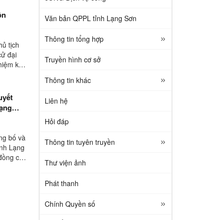
ôn
Văn bản QPPL tỉnh Lạng Sơn
Thông tin tổng hợp
ủ tịch
cử đại
Truyền hình cơ sở
hiệm kỳ
Thông tin khác
uyết
Liên hệ
Lạng
Hỏi đáp
ng bố và
Thông tin tuyên truyền
ỉnh Lạng
đồng chí
Thư viện ảnh
Phát thanh
Chính Quyền số