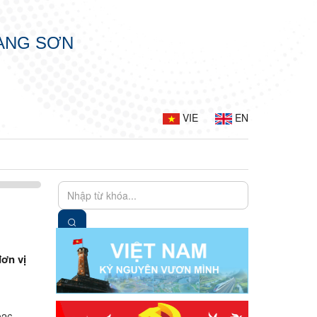
LẠNG SƠN
VIE
EN
đơn vị
026 –