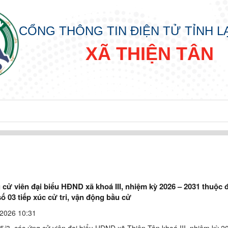
CỔNG THÔNG TIN ĐIỆN TỬ TỈNH 
XÃ THIỆN TÂN
cử viên đại biểu HĐND xã khoá III, nhiệm kỳ 2026 – 2031 thuộc 
ố 03 tiếp xúc cử tri, vận động bầu cử
2026 10:31
 5/3, các ứng cử viên đại biểu HĐND xã Thiện Tân khoá III, nhiệm kỳ 2