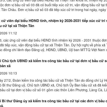
ộc đơn vị bầu cử số 03 đã có buổi tiếp xúc cử tri, vận động bầu cử tại
 Tân Châu. Đơn vị bầu cử số 03 đã tiếp xúc cử tri trong hai ngày, ngà
t thúc vào ngày mùng 5/3: gồm các ...
cử viên đại biểu HĐND tỉnh, nhiệm kỳ 2026-2031 tiếp xúc cử tri
 cử tại xã Thiện Tân
2026 11:12
3, các ứng cử viên đại biểu HĐND tỉnh nhiệm kỳ 2026 - 2031 thuộc đơn
đã tiếp xúc, vận động bầu cử tại xã Thiện Tân. Dự hội nghị về phía xã
ác đồng chí lãnh đạo Đảng uỷ, HĐND, UBND, Uỷ ban MTTQ Việt Nam x
ơn vị xã và đông đảo cử tri tham dự.Các ...
 Chủ tịch UBND xã kiểm tra công tác bầu cử tại đơn vị bầu cử s
 bàn xã
2026 10:13
ày 27/2, Đoàn kiểm tra công tác bầu cử xã Thiện Tân do đồng chí Lý 
ó Bí thư Đảng uỷ, Chủ tịch UBND xã, Chủ tịch Ủy Ban bầu cử xã đã kiể
 bầu cử tại đơn vị bầu cử số 01 gồm các thôn Liên Phương, Làng Cà, L
 thôn Quặng. Cùng đi có đồng đại diện lãnh ...
 Bí thư Đảng ủy xã kiểm tra công tác bầu cử tại các đơn vị bầu 
xã.