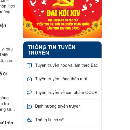
 thôn Hợp
y mùng
 vận
THÔNG TIN TUYÊN
 vị bầu
TRUYỀN
 Thiện
ã, các
Tuyên truyền học và làm theo Bác
ố 01
Tuyên truyền nông thôn mới
Tuyên truyền về sản phẩm OCOP
Hoàng
m tra
Định hướng tuyên truyền
àng Gia,
Thông tin cơ sở
cử trên