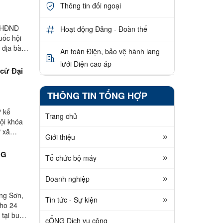
Thông tin đối ngoại
h HĐND
Hoạt động Đảng - Đoàn thể
uốc hội
 địa bàn
An toàn Điện, bảo vệ hành lang
lưới Điện cao áp
 cử Đại
THÔNG TIN TỔNG HỢP
ứ kế
Trang chủ
hội khóa
 xã
Giới thiệu
NG
Tổ chức bộ máy
Doanh nghiệp
ạng Sơn,
Tin tức - Sự kiện
cho 24
 tại buổi
cỔNG Dịch vụ công