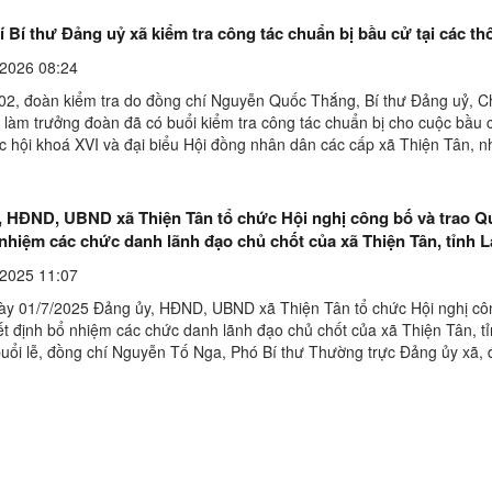
t bị nghe nhìnĐại diện Sở Dân ...
 Bí thư Đảng uỷ xã kiểm tra công tác chuẩn bị bầu cử tại các th
2026 08:24
02, đoàn kiểm tra do đồng chí Nguyễn Quốc Thắng, Bí thư Đảng uỷ, Ch
làm trưởng đoàn đã có buổi kiểm tra công tác chuẩn bị cho cuộc bầu 
c hội khoá XVI và đại biểu Hội đồng nhân dân các cấp xã Thiện Tân, n
30 tại một số khu vực bỏ phiếu trên địa ...
, HĐND, UBND xã Thiện Tân tổ chức Hội nghị công bố và trao Q
nhiệm các chức danh lãnh đạo chủ chốt của xã Thiện Tân, tỉnh 
2025 11:07
ày 01/7/2025 Đảng ủy, HĐND, UBND xã Thiện Tân tổ chức Hội nghị cô
ết định bổ nhiệm các chức danh lãnh đạo chủ chốt của xã Thiện Tân, t
buổi lễ, đồng chí Nguyễn Tố Nga, Phó Bí thư Thường trực Đảng ủy xã, 
ăn Lợi, Phó Chủ tịch HĐND xã và đồng ...