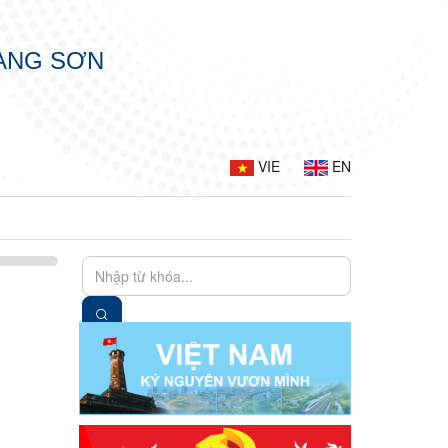
LẠNG SƠN
VIE
EN