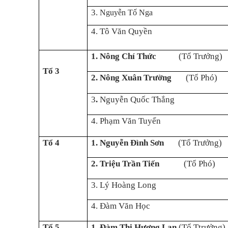
3.
Nguyễn Tố Nga
4. Tô Văn Quyền
1.
Nông Chí Thức
(Tổ Trưởng)
Tổ 3
2.
Nông Xuân Trường
(Tổ Phó)
3
.
Nguyễn Quốc Thắng
4. Phạm Văn Tuyển
Tổ 4
1.
Nguyễn Đình Sơn
(Tổ Trưởng)
2
.
Triệu Trần Tiến
(Tổ Phó)
3. Lý Hoàng Long
4
.
Đàm Văn Học
Tổ 5
1
.
Đàm Thị Hương Lan
(Tổ Ttrưởng)