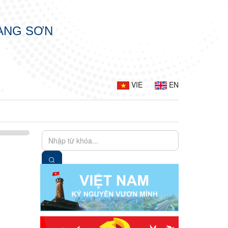
LẠNG SƠN
VIE
EN