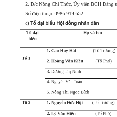
2. Đ/c Nông Chí Thức, Ủy viên BCH Đảng u
Số điện thoại: 0986 919 652
) Tổ đại biểu Hội đồng nhân dân
c
Tổ đại
Họ và tên
biểu
1
.
Cao Huy Hải
(Tổ Trưởng)
Tổ 1
2.
Hoàng Văn Kiều
(Tổ Phó)
3. Dương Thị Ninh
4.
Nguyễn Văn Toàn
5. Nông Thị Ngọc Bích
Tổ 2
1.
Nguyễn Đức Hội
(Tổ Trưởng)
2.
Lý Văn Hiển
(Tổ Phó)