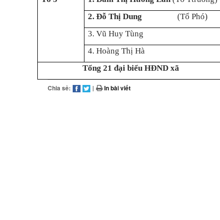
2.
Đỗ Thị Dung
(Tổ Phó)
3.
Vũ Huy Tùng
4. Hoàng Thị Hà
Tổng 21 đại biểu HĐND xã
Chia sẻ:
|
In bài viết