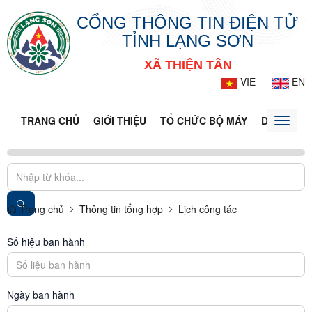
CỔNG THÔNG TIN ĐIỆN TỬ
TỈNH LẠNG SƠN
XÃ THIỆN TÂN
VIE
EN
TRANG CHỦ
GIỚI THIỆU
TỔ CHỨC BỘ MÁY
DOANH NG
Toggle
naviga
Trang chủ
Thông tin tổng hợp
Lịch công tác
Số hiệu ban hành
Ngày ban hành