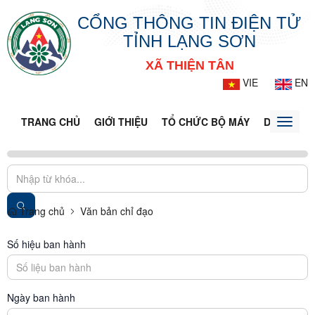
CỔNG THÔNG TIN ĐIỆN TỬ
TỈNH LẠNG SƠN
XÃ THIỆN TÂN
VIE
EN
TRANG CHỦ
GIỚI THIỆU
TỔ CHỨC BỘ MÁY
DOANH NG
Toggle
naviga
Trang chủ
Văn bản chỉ đạo
Số hiệu ban hành
Ngày ban hành