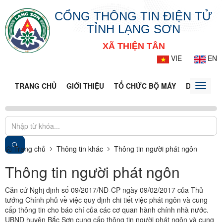
CỔNG THÔNG TIN ĐIỆN TỬ
TỈNH LẠNG SƠN
XÃ THIỆN TÂN
VIE
EN
TRANG CHỦ
GIỚI THIỆU
TỔ CHỨC BỘ MÁY
DOANH NG
Toggle
naviga
Trang chủ
Thông tin khác
Thông tin người phát ngôn
Thông tin người phát ngôn
Căn cứ Nghị định số 09/2017/NĐ-CP ngày 09/02/2017 của Thủ
tướng Chính phủ về việc quy định chi tiết việc phát ngôn và cung
cấp thông tin cho báo chí của các cơ quan hành chính nhà nước.
UBND huyện Bắc Sơn cung cấp thông tin người phát ngôn và cung