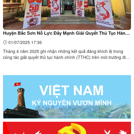
Huyện Bắc Sơn Nỗ Lực Đẩy Mạnh Giải Quyết Thủ Tục Hành
Chính Trực Tuyến: Nhiều Chuyển Biến Tích Cực trong Tháng
01/07/2025 17:36
4/2025
Tháng 4 năm 2025 ghi nhận những kết quả đáng khích lệ trong
công tác giải quyết thủ tục hành chính (TTHC) trên môi trường điện
tử, dịch vụ công trực tuyến và thanh toán trực tuyến tại huyện Bắc
Sơn. Với sự chỉ đạo sát sao của UBND huyện và nỗ lực của các
phòng ban, UBND các xã, thị trấn, huyện đã ...