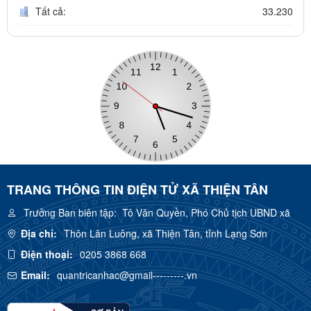
Tất cả:
33.230
TRANG THÔNG TIN ĐIỆN TỬ XÃ THIỆN TÂN
Trưởng Ban biên tập:
Tô Văn Quyền, Phó Chủ tịch UBND xã
Địa chỉ:
Thôn Lân Luông, xã Thiện Tân, tỉnh Lạng Sơn
Điện thoại:
0205 3868 668
Email:
quantricanhac@gmail---------.vn