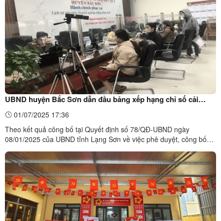
UBND huyện Bắc Sơn dẫn đầu bảng xếp hạng chỉ số cải
cách hành chính cấp huyện năm 2024
01/07/2025 17:36
Theo kết quả công bố tại Quyết định số 78/QĐ-UBND ngày
08/01/2025 của UBND tỉnh Lạng Sơn về việc phê duyệt, công bố
Chỉ số cải cách hành chính (CCHC) và Chỉ số hài lòng của người
dân, tổ chức đối với sự phục vụ của cơ quan hành chính trên địa
bàn tỉnh năm 2024. Đối với bảng xếp hạng UBND các huyện, ...