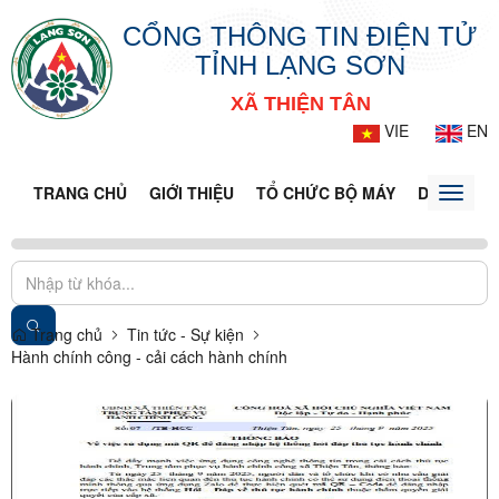
CỔNG THÔNG TIN ĐIỆN TỬ
TỈNH LẠNG SƠN
XÃ THIỆN TÂN
VIE
EN
TRANG CHỦ
GIỚI THIỆU
TỔ CHỨC BỘ MÁY
DOANH NG
Toggle
naviga
Trang chủ
Tin tức - Sự kiện
Hành chính công - cải cách hành chính