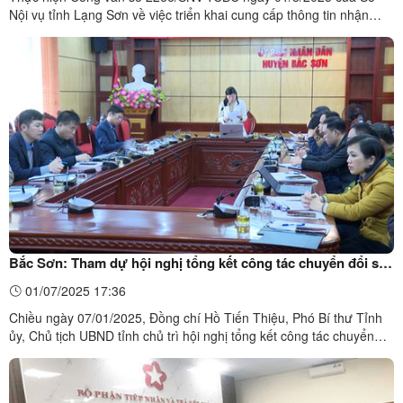
Nội vụ tỉnh Lạng Sơn về việc triển khai cung cấp thông tin nhận
Bản tin điện tử cải cách hành chính (CCHC), Uỷ ban nhân dân xã
Thiện Tân thông báo rộng rãi đến các cơ quan, đơn vị, các phòng
chuyên môn, Trung tâm phục vụ hành chính công ...
Bắc Sơn: Tham dự hội nghị tổng kết công tác chuyển đổi số
và triển khai Đề án 06 năm 2024
01/07/2025 17:36
Chiều ngày 07/01/2025, Đồng chí Hồ Tiến Thiệu, Phó Bí thư Tỉnh
ủy, Chủ tịch UBND tỉnh chủ trì hội nghị tổng kết công tác chuyển
đổi số và triển khai Đề án 06 (Đề án phát triển ứng dụng dữ liệu về
dân cư, định danh và xác thực điện tử phục vụ chuyển đổi số quốc
gia giai đoạn ...