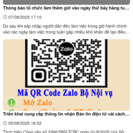
Thông báo tổ chức làm thêm giờ vào ngày thứ bảy hàng tuần
trong tháng 8 năm 2025, để phục vụ người dân và doanh
07/08/2025 17:10
nghiệp giải quyết thủ tục hành chính tại trung tâm phục vụ
Do sau khi sáp nhập người dân đến làm việc trong giờ hành chính
hành chính công xã Thiện Tân
vào các ngày làm việc trong tuần gặp nhiều khó khăn để tạo điều
kiện thuận lợi cho tổ chức, cá nhân thực hiện thủ tục hành chính
ngoài giờ, giảm tải áp lực công việc trong tuần cho công chức và
đảm bảo tiến độ giải quyết hồ sơ theo quy ...
Triển khai cung cấp thông tin nhận Bản tin điện tử cải cách
hành chính (CCHC)
05/08/2025 16:52
Thực hiện Công văn số 2266/SNV-TCBC ngày 01/8/2025 của Sở