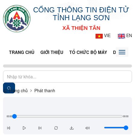
CỔNG THÔNG TIN ĐIỆN TỬ
TỈNH LẠNG SƠN
XÃ THIỆN TÂN
VIE
EN
TRANG CHỦ
GIỚI THIỆU
TỔ CHỨC BỘ MÁY
DOANH NG
Toggle
naviga
Trang chủ
Phát thanh
00:00
00:00