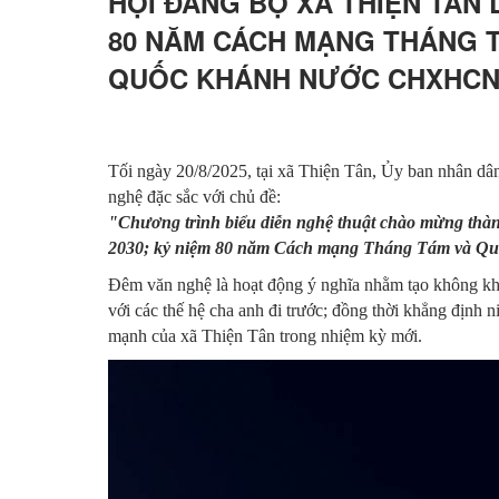
HỘI ĐẢNG BỘ XÃ THIỆN TÂN LẦ
80 NĂM CÁCH MẠNG THÁNG TÁM
QUỐC KHÁNH NƯỚC CHXHCN VIỆ
Tối ngày 20/8/2025, tại xã Thiện Tân, Ủy ban nhân dân
nghệ đặc sắc với chủ đề:
"Chương trình biểu diễn nghệ thuật chào mừng thành
2030; kỷ niệm 80 năm Cách mạng Tháng Tám và Qu
Đêm văn nghệ là hoạt động ý nghĩa nhằm tạo không khí v
với các thế hệ cha anh đi trước; đồng thời khẳng định 
mạnh của xã Thiện Tân trong nhiệm kỳ mới.