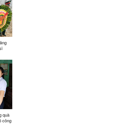
dâng
sĩ
ơng
26)
g quà
ó công