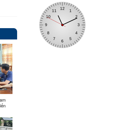
ham
iển
Tân