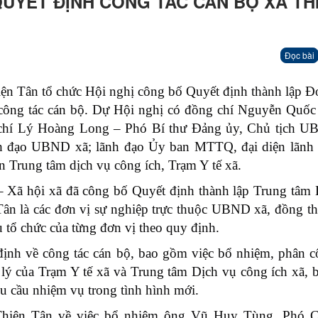
UYẾT ĐỊNH CÔNG TÁC CÁN BỘ XÃ TH
Đọc bài
n Tân tổ chức Hội nghị công bố Quyết định thành lập Đơ
công tác cán bộ. Dự Hội nghị có đồng chí Nguyễn Quốc
chí Lý Hoàng Long – Phó Bí thư Đảng ủy, Chủ tịch U
h đạo UBND xã; lãnh đạo Ủy ban MTTQ, đại diện lãnh 
 Trung tâm dịch vụ công ích, Trạm Y tế xã.
– Xã hội xã đã công bố Quyết định thành lập Trung tâm 
Tân là các đơn vị sự nghiệp trực thuộc UBND xã, đồng t
 tổ chức của từng đơn vị theo quy định.
định về công tác cán bộ, bao gồm việc bổ nhiệm, phân c
n lý của Trạm Y tế xã và Trung tâm Dịch vụ công ích xã,
êu cầu nhiệm vụ trong tình hình mới.
Thiện Tân về việc bổ nhiệm ông Vũ Huy Tùng, Phó C