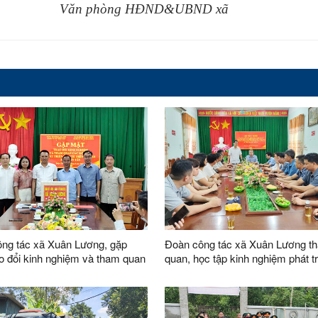
hòng HĐND&UBND xã
ng tác xã Xuân Lương, gặp
Đoàn công tác xã Xuân Lương t
ao đổi kinh nghiệm và tham quan
quan, học tập kinh nghiệm phát tr
ình phát triển kinh tế tại xã
các mô hình kinh tế tại xã Thiện 
ân