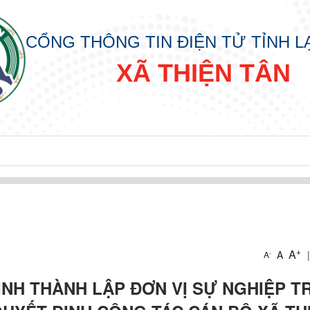
CỔNG THÔNG TIN ĐIỆN TỬ TỈNH 
XÃ THIỆN TÂN
+
A
A
|
-
A
ỊNH THÀNH LẬP ĐƠN VỊ SỰ NGHIỆP T