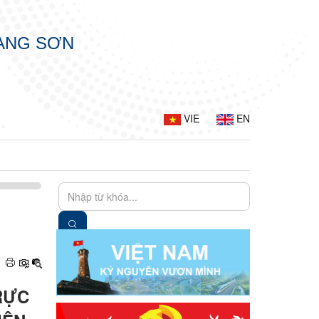
LẠNG SƠN
VIE
EN
RỰC