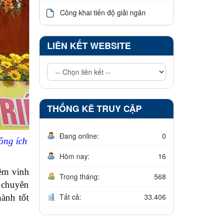
Công khai tiến độ giải ngân
LIÊN KẾT WEBSITE
THỐNG KÊ TRUY CẬP
Đang online:
0
ông ích
Hôm nay:
16
ềm vinh
Trong tháng:
568
ộ chuyên
Tất cả:
33.406
hành tốt