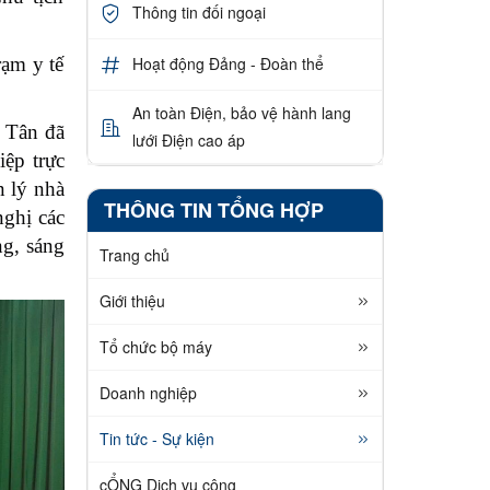
Thông tin đối ngoại
ạm y tế
Hoạt động Đảng - Đoàn thể
An toàn Điện, bảo vệ hành lang
n Tân đã
lưới Điện cao áp
iệp trực
n lý nhà
THÔNG TIN TỔNG HỢP
nghị các
ng, sáng
Trang chủ
Giới thiệu
Tổ chức bộ máy
Doanh nghiệp
Tin tức - Sự kiện
cỔNG Dịch vụ công