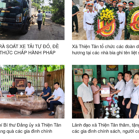
À SOÁT XE TẢI TỰ ĐỔ, ĐỀ
Xã Thiện Tân tổ chức các đoàn 
 THỨC CHẤP HÀNH PHÁP
hương tại các nhà bia ghi tên liệt 
GIAO THÔNG TRÊN ĐỊA BÀN
nhân kỷ niệm 79 năm Ngày Thư
ỆN TÂN, TỈNH LẠNG SƠN
binh - Liệt sĩ (27/7/1947 - 27/7/20
í Bí thư Đảng ủy xã Thiện Tân
Lãnh đạo xã Thiện Tân thăm, tặn
ặng quà các gia đình chính
các gia đình chính sách, người c
gười có công
Nhân dịp kỷ niệm 79 năm Ngày