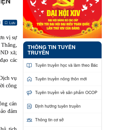
IỆN
Lưu
n vị sự
 Thắng,
THÔNG TIN TUYÊN
TRUYỀN
BND xã;
đạo các
Tuyên truyền học và làm theo Bác
Dịch vụ
Tuyên truyền nông thôn mới
hời công
Tuyên truyền về sản phẩm OCOP
ông cán
Định hướng tuyên truyền
 bảo đảm
Thông tin cơ sở
hủ tịch