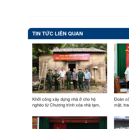
Văn p
TIN TỨC LIÊN QUAN
Khởi công xây dựng nhà ở cho hộ
Đoàn cô
nghèo từ Chương trình xóa nhà tạm,
mặt, tr
nhà dột nát
các mô h
Thiện T