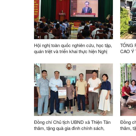
Hội nghị toàn quốc nghiên cứu, học tập,
TỔNG R
quán triệt và triển khai thực hiện Nghị
CAO Ý
quyết Hội nghị lần thứ ba Ban Chấp
LUẬT 
hành Trung ương Đảng khóa XIV
XÃ THI
Đồng chí Chủ tịch UBND xã Thiện Tân
Đồng ch
thăm, tặng quà gia đình chính sách,
thăm, t
người có công nhân dịp 27/7
sách, n