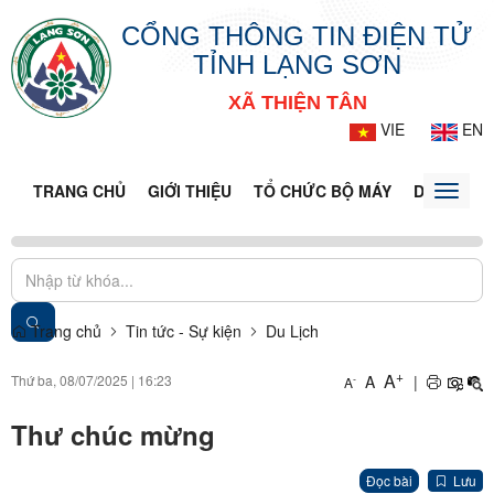
CỔNG THÔNG TIN ĐIỆN TỬ
TỈNH LẠNG SƠN
XÃ THIỆN TÂN
VIE
EN
TRANG CHỦ
GIỚI THIỆU
TỔ CHỨC BỘ MÁY
DOANH NG
Toggle
naviga
Trang chủ
Tin tức - Sự kiện
Du Lịch
+
A
Thứ ba, 08/07/2025
|
16:23
A
|
-
A
Thư chúc mừng
Đọc bài
Lưu