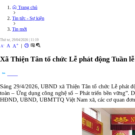
Trang chủ
Tin tức - Sự kiện
Tin mới
Thứ tư, 29/04/2026
|
11:19
+
-
A
|
A
A
Xã Thiện Tân tổ chức Lễ phát động Tuần lễ
Chia sẻ
Sáng 29/4/2026, UBND xã Thiện Tân tổ chức Lễ phát độ
toàn – Ứng dụng công nghệ số – Phát triển bền vững”. 
HĐND, UBND, UBMTTQ Việt Nam xã, các cơ quan đơn vị tr