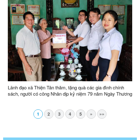
Lãnh đạo xã Thiện Tân thăm, tặng quà các gia đình chính
sách, người có công Nhân dịp kỷ niệm 79 năm Ngày Thương
binh - Liệt sĩ
1
2
3
4
5
»
»»