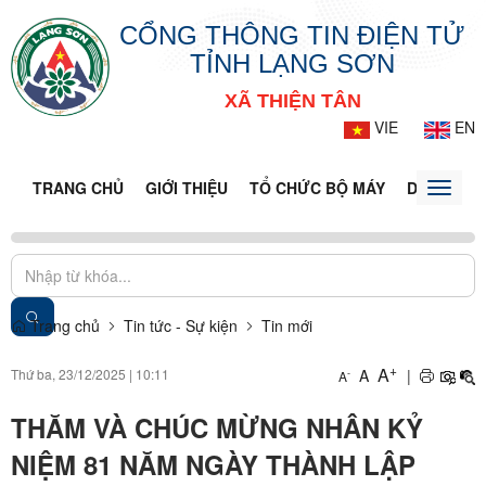
CỔNG THÔNG TIN ĐIỆN TỬ
TỈNH LẠNG SƠN
XÃ THIỆN TÂN
VIE
EN
TRANG CHỦ
GIỚI THIỆU
TỔ CHỨC BỘ MÁY
DOANH NG
Toggle
naviga
Trang chủ
Tin tức - Sự kiện
Tin mới
+
A
Thứ ba, 23/12/2025
|
10:11
A
|
-
A
THĂM VÀ CHÚC MỪNG NHÂN KỶ
NIỆM 81 NĂM NGÀY THÀNH LẬP