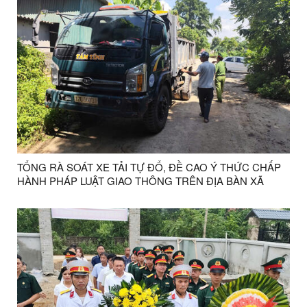
TỔNG RÀ SOÁT XE TẢI TỰ ĐỔ, ĐỀ CAO Ý THỨC CHẤP
HÀNH PHÁP LUẬT GIAO THÔNG TRÊN ĐỊA BÀN XÃ
THIỆN TÂN, TỈNH LẠNG SƠN