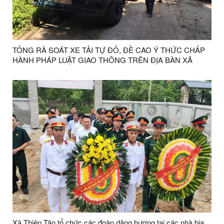
TỔNG RÀ SOÁT XE TẢI TỰ ĐỔ, ĐỀ CAO Ý THỨC CHẤP
HÀNH PHÁP LUẬT GIAO THÔNG TRÊN ĐỊA BÀN XÃ
THIỆN TÂN, TỈNH LẠNG SƠN
Xã Thiện Tân tổ chức các đoàn dâng hương tại các nhà bia