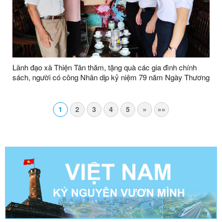
Lãnh đạo xã Thiện Tân thăm, tặng quà các gia đình chính
sách, người có công Nhân dịp kỷ niệm 79 năm Ngày Thương
binh - Liệt sĩ
1
2
3
4
5
»
»»