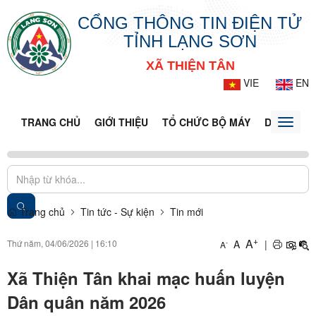
CỔNG THÔNG TIN ĐIỆN TỬ
TỈNH LẠNG SƠN
XÃ THIỆN TÂN
VIE
EN
TRANG CHỦ
GIỚI THIỆU
TỔ CHỨC BỘ MÁY
DOANH NG
Toggle
naviga
Trang chủ
Tin tức - Sự kiện
Tin mới
+
A
Thứ năm, 04/06/2026
|
16:10
A
|
-
A
Xã Thiện Tân khai mạc huấn luyện
Dân quân năm 2026