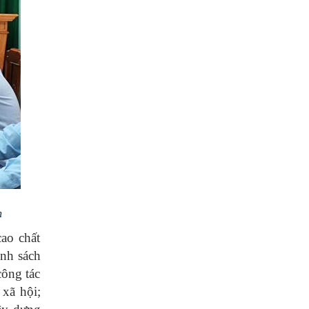
n
ao chất
ính sách
công tác
 xã hội;