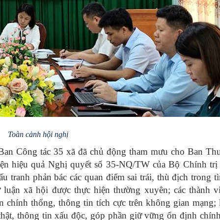
Toàn cảnh hội nghị
 Ban Công tác 35 xã đã chủ động tham mưu cho Ban Th
hiện hiệu quả Nghị quyết số 35-NQ/TW của Bộ Chính trị
 tranh phản bác các quan điểm sai trái, thù địch trong t
 luận xã hội được thực hiện thường xuyên; các thành v
in chính thống, thông tin tích cực trên không gian mạng; 
 thật, thông tin xấu độc, góp phần giữ vững ổn định chính t