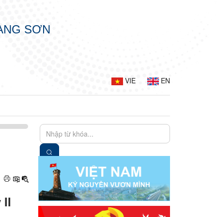
LẠNG SƠN
VIE
EN
II