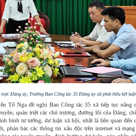
trực Đảng ủy, Trưởng Ban Công tác 35 Đảng ủy xã phát biểu kết luậ
yễn Tố Nga đề nghị Ban Công tác 35 xã tiếp tục nâng c
uyền, quán triệt các chủ trương, đường lối của Đảng, ch
nh hình tư tưởng, dư luận xã hội, nhất là liên quan đến 
h, phản bác các thông tin xấu độc trên internet và mạng