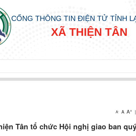
CỔNG THÔNG TIN ĐIỆN TỬ TỈNH 
XÃ THIỆN TÂN
+
A
A
|
-
A
iện Tân tổ chức Hội nghị giao ban quý 