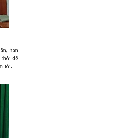
hăn, hạn
 thời đề
n tới.